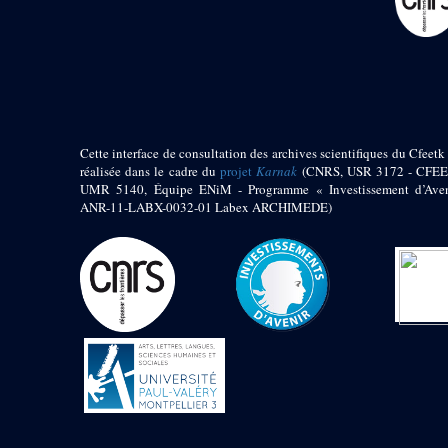
pylône
e
Cour axiale du V
pylône, avant-porte du
e
VI
pylône
e
VI
pylône
e
Cour axiale du VI
pylône
e
Cour nord du VI
Cette interface de consultation des archives scientifiques du Cfeetk 
pylône
réalisée dans le cadre du
projet
Karnak
(CNRS, USR 3172 - CFEE
e
Cour sud du VI
UMR 5140, Équipe ENiM - Programme « Investissement d’Aven
pylône
ANR-11-LABX-0032-01 Labex ARCHIMEDE)
Objets découverts
Zone Centrale du Temple
Chapelle de
Kamoutef
Chapelle de Philippe
Arrhidée
Portique du
sanctuaire de la barque
« Palais de Maât »