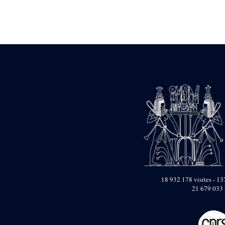
Statue d’un roi
agenouillé présentant
une table d’offrandes de
Séthi II
Statue porte-
enseigne de Séthi II
Statue porte-
enseigne de Séthi II
Stèle de la campagne
nubienne de
Psammétique II
Objets découverts
Zone des Pylônes
Centraux
e
III
pylône
« Porte » de Ramsès
IX
18 932 178 visites - 137
e
IV
pylône
21 679 033 
e
Cour nord du IV
pylône
e
Cour sud du IV