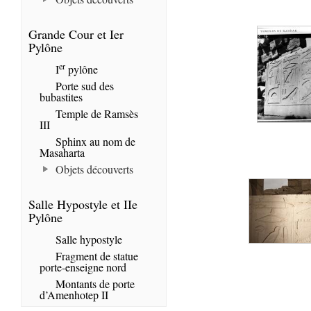
Grande Cour et Ier
Pylône
er
I
pylône
Porte sud des
bubastites
Temple de Ramsès
III
Sphinx au nom de
Masaharta
Objets découverts
Salle Hypostyle et IIe
Pylône
Salle hypostyle
Fragment de statue
porte-enseigne nord
Montants de porte
d’Amenhotep II