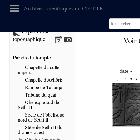
Archives scientifiques du CFEETK
Exploration
topographique
Voir 
Parvis du temple
Chapelle du culte
date
impérial
Chapelle d’Achôris
←
1
2
3
Rampe de Taharqa
Tribune du quai
Obélisque sud de
Séthi II
Socle de l’obélisque
nord de Séthi II
Stèle de Séthi II du
dromos ouest
Objets découverts