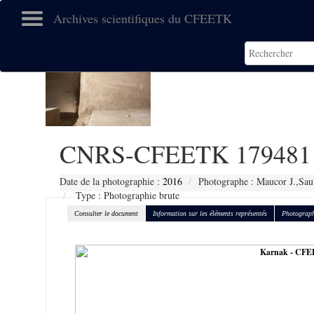
Archives scientifiques du CFEETK
CNRS-CFEETK 179481
Date de la photographie :
2016
Photographe : Maucor J.,Sau
Type : Photographie brute
Consulter le document
Information sur les éléments représentés
Photograph