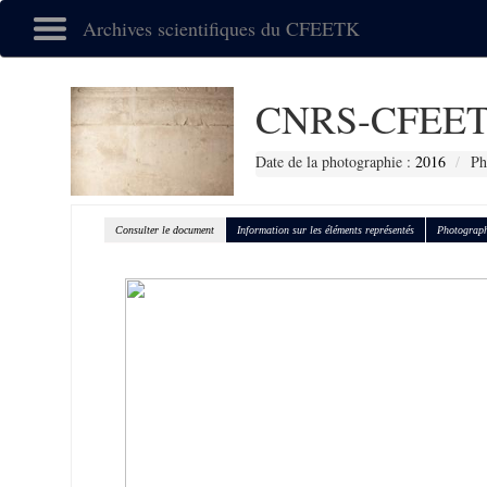
Archives scientifiques du CFEETK
CNRS-CFEET
Date de la photographie :
2016
Ph
Consulter le document
Information sur les éléments représentés
Photograph