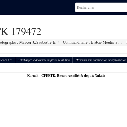
K 179472
otographe : Maucor J.,Saubestre E.
Commanditaire : Biston-Moulin S.
ies en lien
Télécharger le document en pleine résolution
Demander une autorisation de reproduction