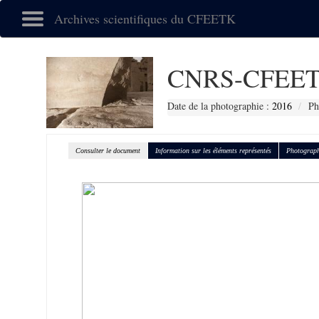
Archives scientifiques du CFEETK
CNRS-CFEET
Date de la photographie :
2016
Ph
Consulter le document
Information sur les éléments représentés
Photograph