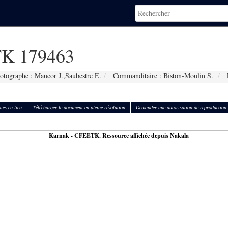
K 179463
otographe : Maucor J.,Saubestre E.
Commanditaire : Biston-Moulin S.
ies en lien
Télécharger le document en pleine résolution
Demander une autorisation de reproduction