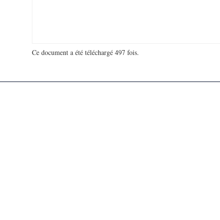
Ce document a été téléchargé 497 fois.
18 981 407 visites - 129