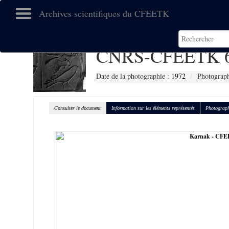
Archives scientifiques du CFEETK
CNRS-CFEETK 
Date de la photographie :
1972
Photograph
Consulter le document
Information sur les éléments représentés
Photograph