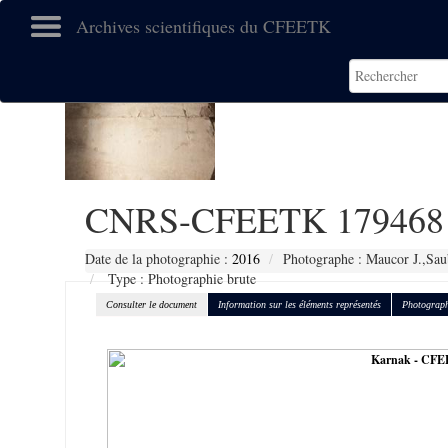
Archives scientifiques du CFEETK
CNRS-CFEETK 179468
Date de la photographie :
2016
Photographe : Maucor J.,Sau
Type : Photographie brute
Consulter le document
Information sur les éléments représentés
Photograph