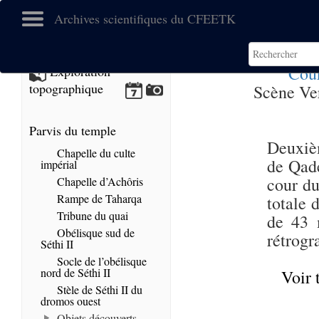
Archives scientifiques du CFEETK
Cou
Exploration
topographique
Scène Ver
Parvis du temple
Deuxièm
Chapelle du culte
de Qade
impérial
cour du
Chapelle d’Achôris
Rampe de Taharqa
totale d
Tribune du quai
de 43 
Obélisque sud de
rétrogr
Séthi II
Socle de l’obélisque
nord de Séthi II
Voir 
Stèle de Séthi II du
dromos ouest
Objets découverts