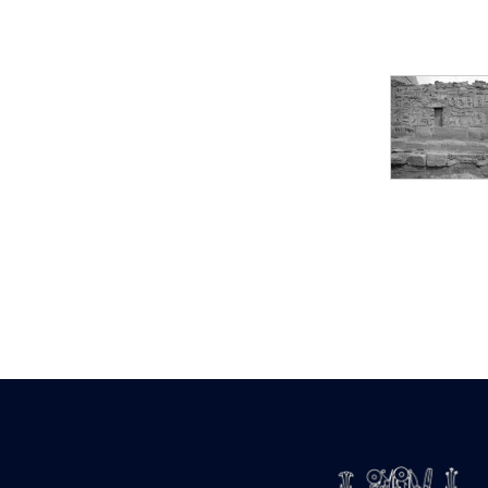
Statue d’un roi
agenouillé présentant
une table d’offrandes de
Séthi II
Statue porte-
enseigne de Séthi II
Statue porte-
enseigne de Séthi II
Stèle de la campagne
nubienne de
Psammétique II
Objets découverts
Zone des Pylônes
Centraux
e
III
pylône
« Porte » de Ramsès
IX
e
IV
pylône
e
Cour nord du IV
pylône
e
Cour sud du IV