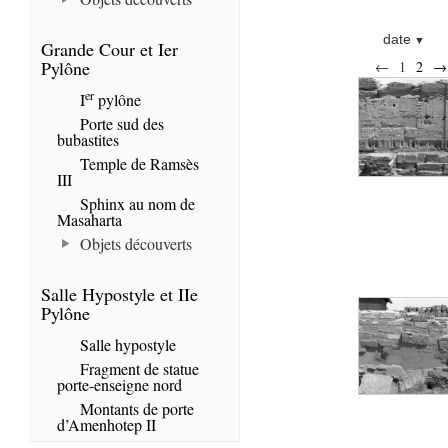
date
Grande Cour et Ier
Pylône
←
1
2
→
er
I
pylône
Porte sud des
bubastites
Temple de Ramsès
III
Sphinx au nom de
Masaharta
Objets découverts
Salle Hypostyle et IIe
Pylône
Salle hypostyle
Fragment de statue
porte-enseigne nord
Montants de porte
d’Amenhotep II