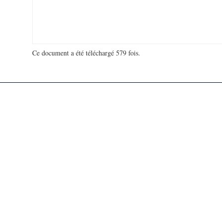
Ce document a été téléchargé 579 fois.
18 927 254 visites - 881