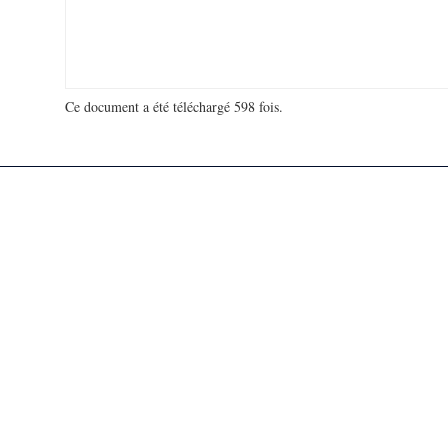
Ce document a été téléchargé 598 fois.
18 929 737 visites - 113