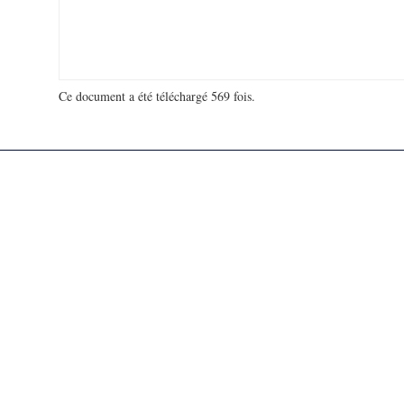
Ce document a été téléchargé 569 fois.
18 964 431 visites - 276