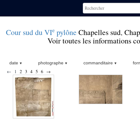
e
Cour sud du VI
pylône
Chapelles sud
,
Chap
Voir toutes les informations 
date
photographe
commanditaire
for
←
1
2
3
4
5
6
→