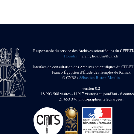
Responsable du service des Archives scientifiques du CFEET
Hourdin
: jeremy.hourdin@cnrs.fr
Interface de consultation des Archives scientifiques du CFEET
Franco-Égyptien d’Étude des Temples de Karnak
© CNRS /
Sébastien Biston-Moulin
version 0.2
18 903 568 visites - 11917 visite(s) aujourd'hui - 6 connec
21 653 376 photographies téléchargées.