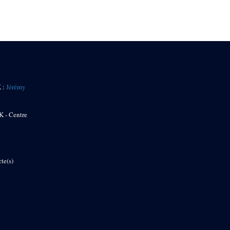
K :
Jérémy
K - Centre
te(s)