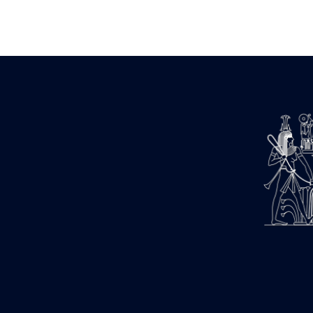
Zone des Pylônes Centraux
e
III
pylône
« Porte » de Ramsès IX
e
IV
pylône
e
Cour nord du IV
pylône
e
Cour sud du IV
pylône
e
Cour axiale du V
pylône, avant-
e
porte du VI
pylône
e
VI
pylône
e
Cour axiale du VI
pylône
e
Cour nord du VI
pylône
e
Cour sud du VI
pylône
Objets découverts
Zone Centrale du Temple
Chapelle de Kamoutef
Chapelle de Philippe Arrhidée
Portique du sanctuaire de la