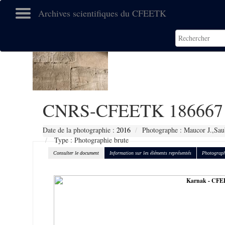
Archives scientifiques du CFEETK
CNRS-CFEETK 186667
Date de la photographie :
2016
Photographe : Maucor J.,Sau
Type : Photographie brute
Consulter le document
Information sur les éléments représentés
Photograph