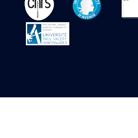
Objets découverts
Zone de l'Akhmenou
Salle des fêtes «
Heret-ib »
Autel de la salle
solaire
Base de statue
Base de statue de
Thoutmosis III
Base et pieds d’un
groupe statuaire
Fragment inférieur
de statue de Thoutmosis
III présentant un autel à
libation
Statue agenouillée
Table d’offrandes de
Thoutmosis III
Objets découverts