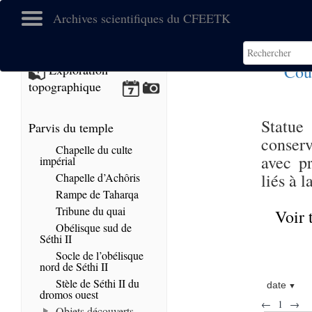
Archives scientifiques du CFEETK
Cou
Exploration
topographique
Statue
Parvis du temple
conserv
Chapelle du culte
avec pr
impérial
liés à 
Chapelle d’Achôris
Rampe de Taharqa
Tribune du quai
Voir 
Obélisque sud de
Séthi II
Socle de l’obélisque
nord de Séthi II
Stèle de Séthi II du
date
dromos ouest
←
1
→
Objets découverts