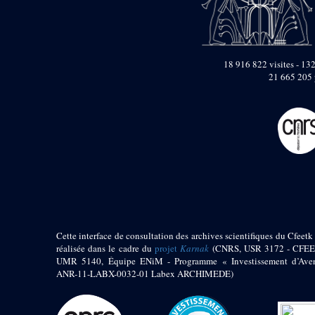
pylône
e
Cour axiale du V
pylône, avant-porte du
e
VI
pylône
e
VI
pylône
18 916 822 visites - 132
e
Cour axiale du VI
21 665 205 
pylône
e
Cour nord du VI
pylône
e
Cour sud du VI
pylône
Objets découverts
Zone Centrale du Temple
Chapelle de
Kamoutef
Cette interface de consultation des archives scientifiques du Cfeetk 
Chapelle de Philippe
réalisée dans le cadre du
projet
Karnak
(CNRS, USR 3172 - CFEE
Arrhidée
UMR 5140, Équipe ENiM - Programme « Investissement d’Aven
ANR-11-LABX-0032-01 Labex ARCHIMEDE)
Portique du
sanctuaire de la barque
« Palais de Maât »