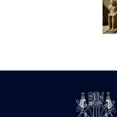
Statue d’un roi
agenouillé présentant
une table d’offrandes de
Séthi II
Statue porte-
enseigne de Séthi II
Statue porte-
enseigne de Séthi II
Stèle de la campagne
nubienne de
Psammétique II
Objets découverts
Zone des Pylônes
Centraux
e
III
pylône
« Porte » de Ramsès
IX
e
IV
pylône
e
Cour nord du IV
pylône
e
Cour sud du IV