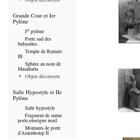
Grande Cour et Ier
Pylône
er
I
pylône
Porte sud des
bubastites
Temple de Ramsès
III
Sphinx au nom de
Masaharta
Objets découverts
Salle Hypostyle et IIe
Pylône
Salle hypostyle
Fragment de statue
porte-enseigne nord
Montants de porte
d’Amenhotep II