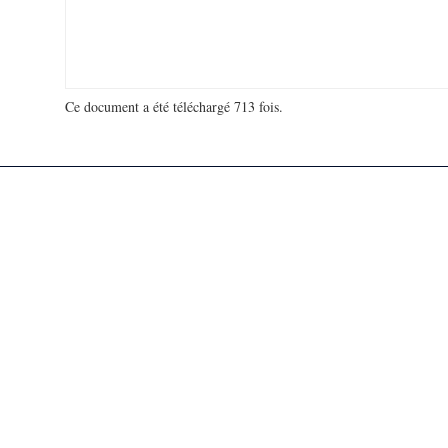
Ce document a été téléchargé 713 fois.
18 925 454 visites - 701