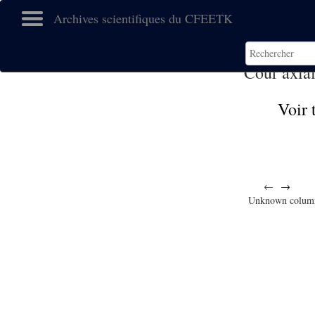
Archives scientifiques du CFEETK
Cour axia
Voir 
←
→
Unknown colum