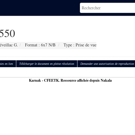
550
éveillac G.
Format : 6x7 N/B
Type : Prise de vue
ies en lien
Télécharger le document en pleine résolution
Demander une autorisation de reproduction