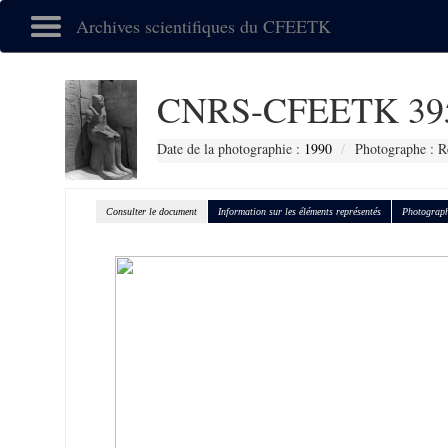
Archives scientifiques du CFEETK
CNRS-CFEETK 39
Date de la photographie :
1990
Photographe : R
Consulter le document
Information sur les éléments représentés
Photograph