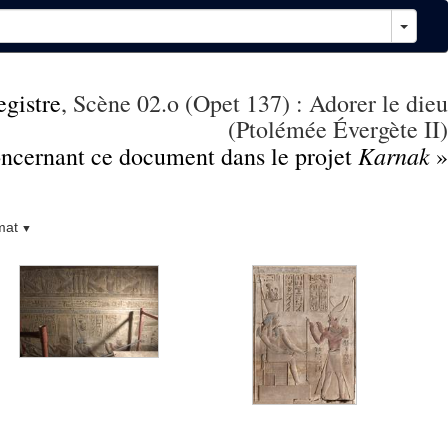
egistre
, Scène 02.o (Opet 137) : Adorer le dieu
(Ptolémée Évergète II)
Karnak
concernant ce document dans le projet
»
mat