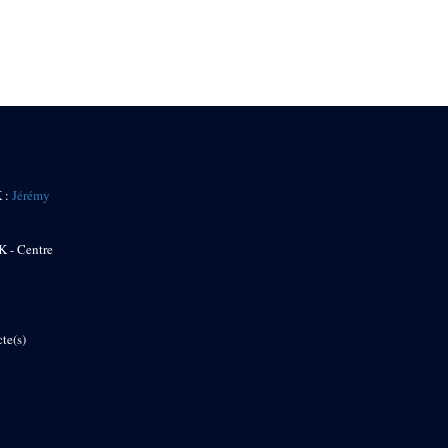
K :
Jérémy
K - Centre
te(s)