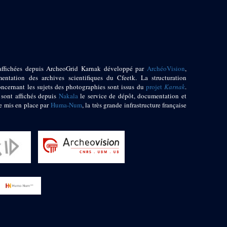
affichées depuis ArcheoGrid Karnak développé par
ArchéoVision
,
entation des archives scientifiques du Cfeetk. La structuration
oncernant les sujets des photographies sont issus du
projet
Karnak
.
 sont affichés depuis
Nakala
le service de dépôt, documentation et
e mis en place par
Huma-Num
, la très grande infrastructure française