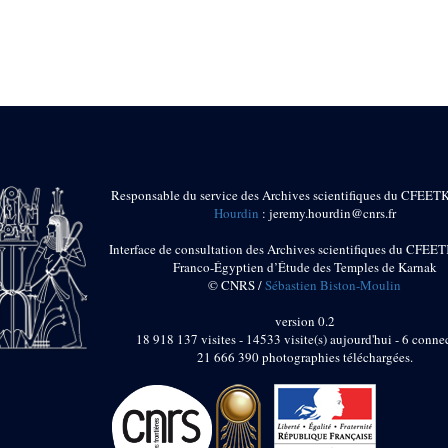
Responsable du service des Archives scientifiques du CFEET
Hourdin
: jeremy.hourdin@cnrs.fr
Interface de consultation des Archives scientifiques du CFEET
Franco-Égyptien d’Étude des Temples de Karnak
© CNRS /
Sébastien Biston-Moulin
version 0.2
18 918 137 visites - 14533 visite(s) aujourd'hui - 6 connec
21 666 390 photographies téléchargées.