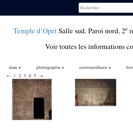
e
Temple d’Opet
Salle sud
,
Paroi nord
,
2
r
Voir toutes les informations 
date
photographe
commanditaire
for
←
1
2
3
4
5
→