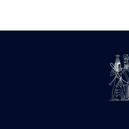
Zone des Pylônes Centraux
e
III
pylône
« Porte » de Ramsès IX
e
IV
pylône
e
Cour nord du IV
pylône
e
Cour sud du IV
pylône
e
Cour axiale du V
pylône, avant-
e
porte du VI
pylône
e
VI
pylône
e
Cour axiale du VI
pylône
e
Cour nord du VI
pylône
e
Cour sud du VI
pylône
Objets découverts
Zone Centrale du Temple
Chapelle de Kamoutef
Chapelle de Philippe Arrhidée
Portique du sanctuaire de la