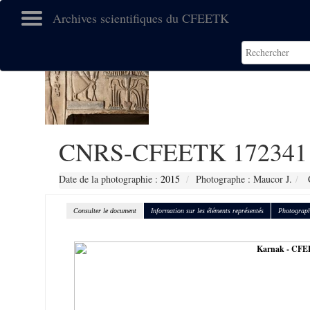
Archives scientifiques du CFEETK
CNRS-CFEETK 172341
Date de la photographie :
2015
Photographe : Maucor J.
C
Consulter le document
Information sur les éléments représentés
Photograph