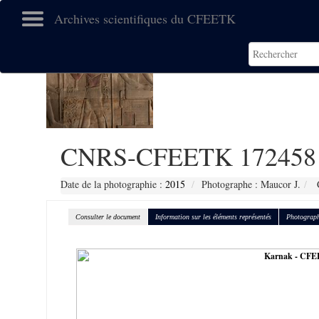
Archives scientifiques du CFEETK
CNRS-CFEETK 172458
Date de la photographie :
2015
Photographe : Maucor J.
C
Consulter le document
Information sur les éléments représentés
Photograph