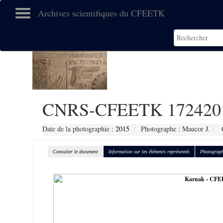
Archives scientifiques du CFEETK
CNRS-CFEETK 172420
Date de la photographie :
2015
Photographe : Maucor J.
C
Consulter le document
Information sur les éléments représentés
Photograph