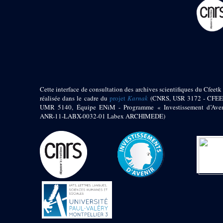
pylône
e
Cour axiale du V
pylône, avant-porte du
e
VI
pylône
e
VI
pylône
e
Cour axiale du VI
pylône
e
Cour nord du VI
pylône
Cette interface de consultation des archives scientifiques du Cfeetk 
e
Cour sud du VI
réalisée dans le cadre du
projet
Karnak
(CNRS, USR 3172 - CFEE
pylône
UMR 5140, Équipe ENiM - Programme « Investissement d’Aven
Objets découverts
ANR-11-LABX-0032-01 Labex ARCHIMEDE)
Zone Centrale du Temple
Chapelle de
Kamoutef
Chapelle de Philippe
Arrhidée
Portique du
sanctuaire de la barque
« Palais de Maât »