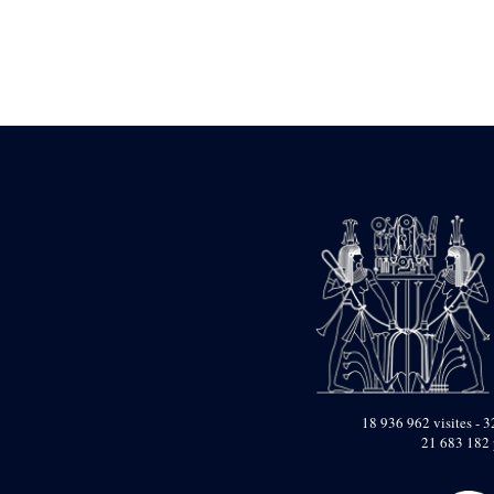
Statue d’un roi
agenouillé présentant
une table d’offrandes de
Séthi II
Statue porte-
enseigne de Séthi II
Statue porte-
enseigne de Séthi II
Stèle de la campagne
nubienne de
Psammétique II
Objets découverts
Zone des Pylônes
Centraux
e
III
pylône
« Porte » de Ramsès
IX
e
IV
pylône
18 936 962 visites - 3
e
Cour nord du IV
21 683 182 
pylône
e
Cour sud du IV