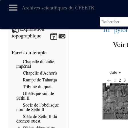
Archives scientifiques du CFEETK
e
III
pylô
Exploration
topographique
Voir 
Parvis du temple
Chapelle du culte
impérial
Chapelle d’Achôris
date
Rampe de Taharqa
←
1
2
3
Tribune du quai
Obélisque sud de
Séthi II
Socle de l’obélisque
nord de Séthi II
Stèle de Séthi II du
dromos ouest
Objets découverts