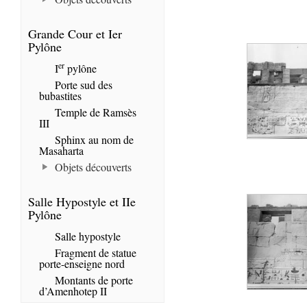
Grande Cour et Ier
Pylône
er
I
pylône
Porte sud des
bubastites
Temple de Ramsès
III
Sphinx au nom de
Masaharta
Objets découverts
Salle Hypostyle et IIe
Pylône
Salle hypostyle
Fragment de statue
porte-enseigne nord
Montants de porte
d’Amenhotep II