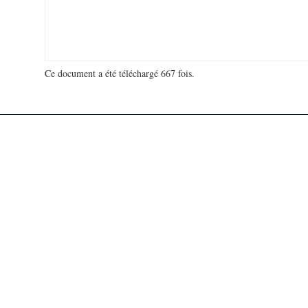
Ce document a été téléchargé 667 fois.
18 927 376 visites - 894