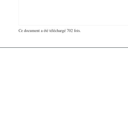
Ce document a été téléchargé 702 fois.
18 937 849 visites - 91