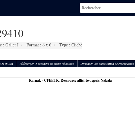
9410
 : Gallet J.
Format : 6 x 6
Type : Cliché
ies en lien
Télécharger le document en pleine résolution
Demander une autorisation de reproduction