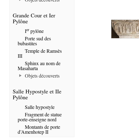
Grande Cour et Ier
Pylône
er
I
pylône
Porte sud des
bubastites
Temple de Ramsès
III
Sphinx au nom de
Masaharta
Objets découverts
Salle Hypostyle et IIe
Pylône
Salle hypostyle
Fragment de statue
porte-enseigne nord
Montants de porte
d’Amenhotep II