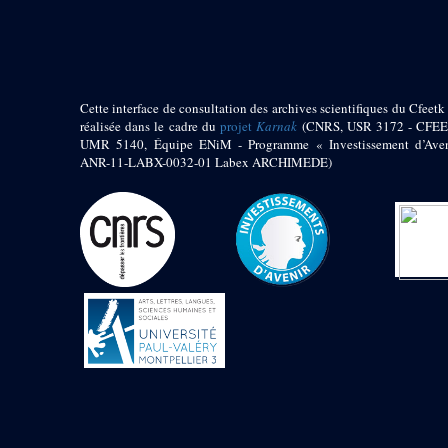
pylône
e
Cour axiale du V
pylône, avant-porte du
e
VI
pylône
e
VI
pylône
e
Cour axiale du VI
Cette interface de consultation des archives scientifiques du Cfeetk 
pylône
réalisée dans le cadre du
projet
Karnak
(CNRS, USR 3172 - CFEE
UMR 5140, Équipe ENiM - Programme « Investissement d’Aven
e
Cour nord du VI
ANR-11-LABX-0032-01 Labex ARCHIMEDE)
pylône
e
Cour sud du VI
pylône
Objets découverts
Zone Centrale du Temple
Chapelle de
Kamoutef
Chapelle de Philippe
Arrhidée
Portique du
sanctuaire de la barque
« Palais de Maât »