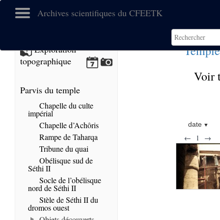
Archives scientifiques du CFEETK
Temple
Exploration
topographique
Voir 
Parvis du temple
Chapelle du culte
impérial
Chapelle d’Achôris
date
Rampe de Taharqa
←
1
→
Tribune du quai
Obélisque sud de
Séthi II
Socle de l’obélisque
nord de Séthi II
Stèle de Séthi II du
dromos ouest
Objets découverts