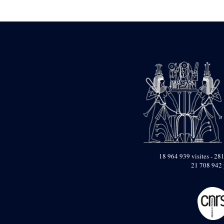
Statue d’un roi
agenouillé présentant
une table d’offrandes de
Séthi II
Statue porte-
enseigne de Séthi II
Statue porte-
enseigne de Séthi II
Stèle de la campagne
nubienne de
Psammétique II
Objets découverts
Zone des Pylônes
Centraux
e
III
pylône
18 964 939 visites - 281
21 708 942 
« Porte » de Ramsès
IX
e
IV
pylône
e
Cour nord du IV
pylône
e
Cour sud du IV