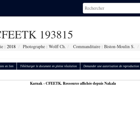
FEETK 193815
ie :
2018
Photographe : Wolff Ch.
Commanditaire : Biston-Moulin S.
ies en lien
Télécharger le document en pleine résolution
Demander une autorisation de reproduction