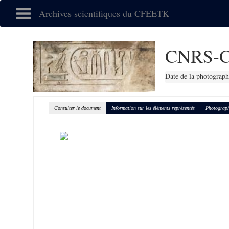
Archives scientifiques du CFEETK
CNRS-C
Date de la photograph
Consulter le document
Information sur les éléments représentés
Photograph