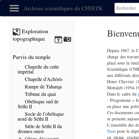
Archives scientifiques du CFEETK
Bienvenu
Exploration
topographique
Depuis 1967, le C
Parvis du temple
charge des travau
placé sous la tut
Chapelle du culte
Scientifique (CNRS
impérial
aux différents di
Chapelle d’Achôris
Henri Chevrier 
Rampe de Taharqa
Mottaleb (1954-1
Tribune du quai
Dans le cadre du
- Programme « I
Obélisque sud de
Séthi II
en place une poli
Ces documents cons
Socle de l’obélisque
nord de Séthi II
se présente aujour
L’ensemble des do
Stèle de Séthi II du
dromos ouest
Num
pour le dépôt
en pleine résolu
Objets découverts