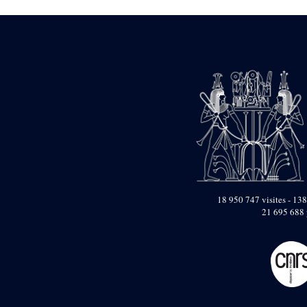
Objets découverts
Zone de l'Akhmenou
Salle des fêtes «
Heret-ib »
Autel de la salle
solaire
Base de statue
Base de statue de
Thoutmosis III
Base et pieds d’un
groupe statuaire
Fragment inférieur
de statue de Thoutmosis
18 950 747 visites - 138
III présentant un autel à
21 695 688 
libation
Statue agenouillée
Table d’offrandes de
Thoutmosis III
Objets découverts