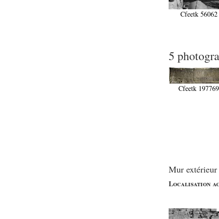
Statue d’un roi
agenouillé présentant
Cfeetk 56062
une table d’offrandes de
Séthi II
Statue porte-
enseigne de Séthi II
5 photogr
Statue porte-
enseigne de Séthi II
Stèle de la campagne
nubienne de
Cfeetk 19776
Psammétique II
Objets découverts
Zone des Pylônes
Centraux
e
III
pylône
« Porte » de Ramsès
Mur extérieur
IX
e
IV
pylône
Localisation a
e
Cour nord du IV
pylône
e
Cour sud du IV