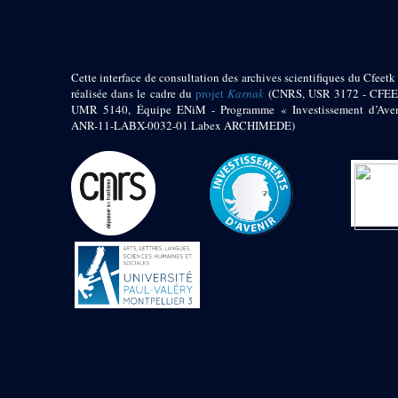
Mur extérieur de
Thoutmosis III
Magasin nord 2
(MN2)
Cette interface de consultation des archives scientifiques du Cfeetk 
Mur extérieur de
réalisée dans le cadre du
projet
Karnak
(CNRS, USR 3172 - CFEE
Thoutmosis III
UMR 5140, Équipe ENiM - Programme « Investissement d’Aven
ANR-11-LABX-0032-01 Labex ARCHIMEDE)
Zone Solaire de l'Est
Colonnade orientale
de Taharqa
Temple de l’est de
Ramsès II
Zone Osirienne de l'Est
Chapelle
anépigraphe avec
claustrum
Chapelle d’Osiris
Heqa-djet
Objets découverts