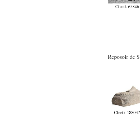
pylône
Cfeetk 65846
e
Cour axiale du V
pylône, avant-porte du
e
VI
pylône
e
VI
pylône
e
Cour axiale du VI
pylône
e
Cour nord du VI
pylône
Reposoir de Sé
e
Cour sud du VI
pylône
Objets découverts
Zone Centrale du Temple
Chapelle de
Kamoutef
Chapelle de Philippe
Cfeetk 18803
Arrhidée
Portique du
sanctuaire de la barque
« Palais de Maât »