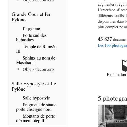
augmentera réguliè
L’interface d’acc
Grande Cour et Ier
différents outils 
Pylône
disponibles dans l
plus complet poss
er
I
pylône
Porte sud des
43 837
bubastites
documents
Les 100 photogra
Temple de Ramsès
III
Sphinx au nom de
Masaharta
Objets découverts
Exploration
Salle Hypostyle et IIe
Pylône
5 photogra
Salle hypostyle
Fragment de statue
porte-enseigne nord
Montants de porte
d’Amenhotep II