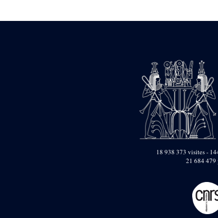
Statue d’un roi
agenouillé présentant
une table d’offrandes de
Séthi II
Statue porte-
enseigne de Séthi II
Statue porte-
enseigne de Séthi II
Stèle de la campagne
nubienne de
Psammétique II
Objets découverts
Zone des Pylônes
Centraux
e
III
pylône
18 938 373 visites - 144
21 684 479 
« Porte » de Ramsès
IX
e
IV
pylône
e
Cour nord du IV
pylône
e
Cour sud du IV