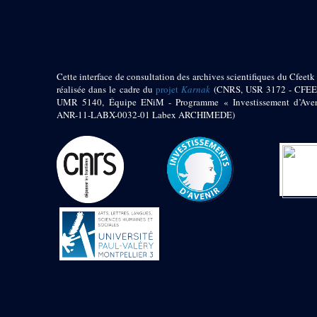
pylône
e
Cour axiale du V
pylône, avant-porte du
e
VI
pylône
e
VI
pylône
e
Cour axiale du VI
Cette interface de consultation des archives scientifiques du Cfeetk 
pylône
réalisée dans le cadre du
projet
Karnak
(CNRS, USR 3172 - CFEE
UMR 5140, Équipe ENiM - Programme « Investissement d’Aven
e
Cour nord du VI
ANR-11-LABX-0032-01 Labex ARCHIMEDE)
pylône
e
Cour sud du VI
pylône
Objets découverts
Zone Centrale du Temple
Chapelle de
Kamoutef
Chapelle de Philippe
Arrhidée
Portique du
sanctuaire de la barque
« Palais de Maât »