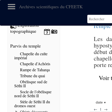
Archives scientifiques du CFEETK
Temple 
Exploration
topographique
Les da
hyposty
Parvis du temple
début d
Chapelle du culte
chapell
impérial
porte re
Chapelle d’Achôris
Rampe de Taharqa
Tribune du quai
Voir 
Obélisque sud de
Séthi II
Socle de l’obélisque
nord de Séthi II
Stèle de Séthi II du
date
dromos ouest
←
1
→
Objets découverts