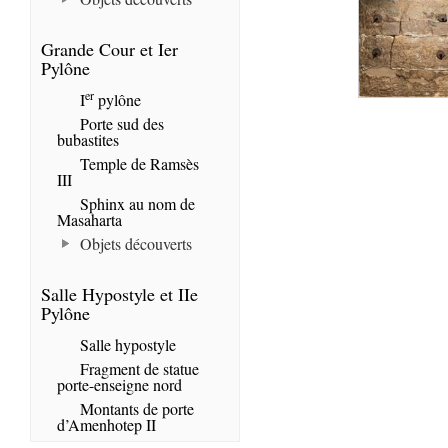
Grande Cour et Ier
Pylône
er
I
pylône
Porte sud des
bubastites
Temple de Ramsès
III
Sphinx au nom de
Masaharta
Objets découverts
Salle Hypostyle et IIe
Pylône
Salle hypostyle
Fragment de statue
porte-enseigne nord
Montants de porte
d’Amenhotep II