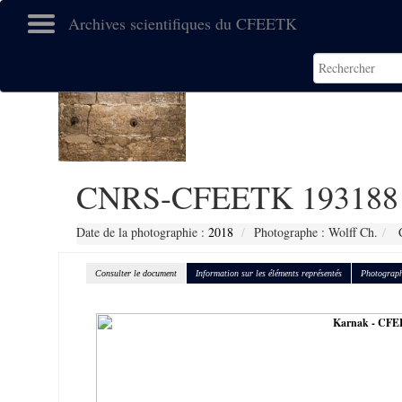
Archives scientifiques du CFEETK
CNRS-CFEETK 193188
Date de la photographie :
2018
Photographe : Wolff Ch.
C
Consulter le document
Information sur les éléments représentés
Photograph