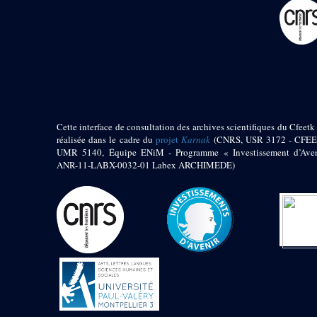
pylône
e
Cour axiale du V
pylône, avant-porte du
e
VI
pylône
e
VI
pylône
e
Cour axiale du VI
pylône
e
Cour nord du VI
pylône
Cette interface de consultation des archives scientifiques du Cfeetk 
e
Cour sud du VI
réalisée dans le cadre du
projet
Karnak
(CNRS, USR 3172 - CFEE
pylône
UMR 5140, Équipe ENiM - Programme « Investissement d’Aven
Objets découverts
ANR-11-LABX-0032-01 Labex ARCHIMEDE)
Zone Centrale du Temple
Chapelle de
Kamoutef
Chapelle de Philippe
Arrhidée
Portique du
sanctuaire de la barque
« Palais de Maât »