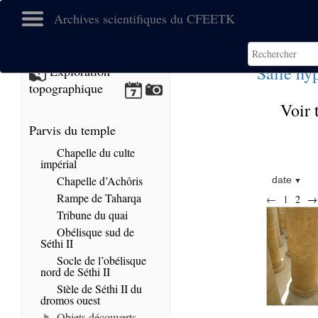
Archives scientifiques du CFEETK
Salle hy
Exploration
topographique
Voir 
Parvis du temple
Chapelle du culte
impérial
Chapelle d’Achôris
date
Rampe de Taharqa
←
1
2
→
Tribune du quai
Obélisque sud de
Séthi II
Socle de l’obélisque
nord de Séthi II
Stèle de Séthi II du
dromos ouest
Objets découverts