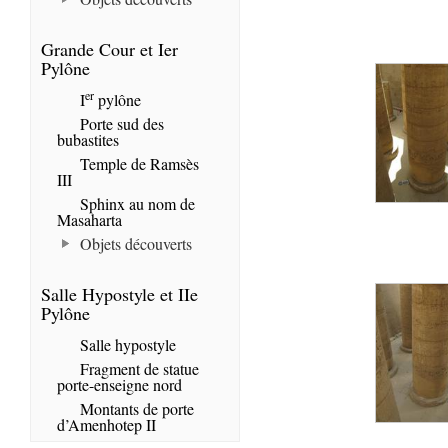
Grande Cour et Ier
Pylône
er
I
pylône
Porte sud des
bubastites
Temple de Ramsès
III
Sphinx au nom de
Masaharta
Objets découverts
Salle Hypostyle et IIe
Pylône
Salle hypostyle
Fragment de statue
porte-enseigne nord
Montants de porte
d’Amenhotep II