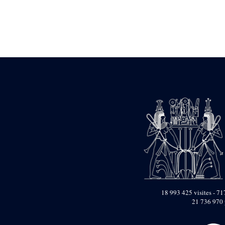
Statue d’un roi
agenouillé présentant
une table d’offrandes de
Séthi II
Statue porte-
enseigne de Séthi II
Statue porte-
enseigne de Séthi II
Stèle de la campagne
nubienne de
Psammétique II
Objets découverts
Zone des Pylônes
Centraux
e
III
pylône
« Porte » de Ramsès
IX
e
IV
pylône
18 993 425 visites - 717
e
Cour nord du IV
21 736 970 
pylône
e
Cour sud du IV