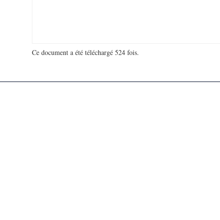
Ce document a été téléchargé 524 fois.
18 917 452 visites - 138