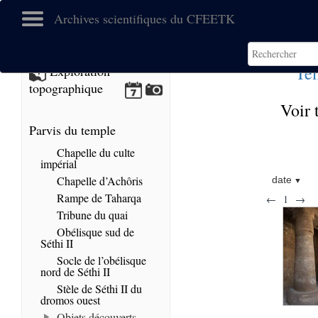
Archives scientifiques du CFEETK
Tem
Exploration
topographique
Voir 
Parvis du temple
Chapelle du culte
impérial
Chapelle d’Achôris
date
Rampe de Taharqa
←
1
→
Tribune du quai
Obélisque sud de
Séthi II
Socle de l’obélisque
nord de Séthi II
Stèle de Séthi II du
dromos ouest
Objets découverts