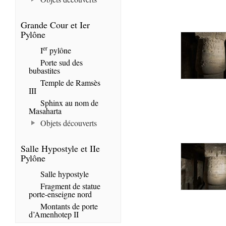
Grande Cour et Ier
Pylône
er
I
pylône
Porte sud des
bubastites
Temple de Ramsès
III
Sphinx au nom de
Masaharta
Objets découverts
Salle Hypostyle et IIe
Pylône
Salle hypostyle
Fragment de statue
porte-enseigne nord
Montants de porte
d’Amenhotep II