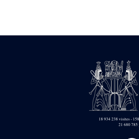
Statue d’un roi
agenouillé présentant
une table d’offrandes de
Séthi II
Statue porte-
enseigne de Séthi II
Statue porte-
enseigne de Séthi II
Stèle de la campagne
nubienne de
Psammétique II
Objets découverts
Zone des Pylônes
Centraux
e
III
pylône
« Porte » de Ramsès
IX
e
IV
pylône
18 934 238 visites - 158
e
Cour nord du IV
21 680 785 
pylône
e
Cour sud du IV