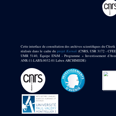
pylône
e
Cour axiale du V
pylône, avant-porte du
e
VI
pylône
e
VI
pylône
e
Cour axiale du VI
pylône
e
Cour nord du VI
pylône
Cette interface de consultation des archives scientifiques du Cfeetk 
e
Cour sud du VI
réalisée dans le cadre du
projet
Karnak
(CNRS, USR 3172 - CFEE
pylône
UMR 5140, Équipe ENiM - Programme « Investissement d’Aven
Objets découverts
ANR-11-LABX-0032-01 Labex ARCHIMEDE)
Zone Centrale du Temple
Chapelle de
Kamoutef
Chapelle de Philippe
Arrhidée
Portique du
sanctuaire de la barque
« Palais de Maât »