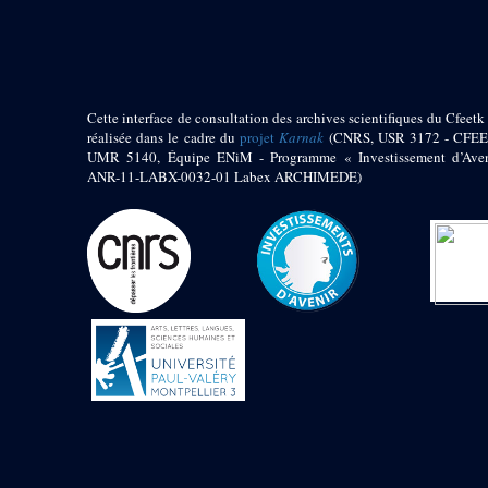
pylône
e
Cour axiale du V
pylône, avant-porte du
e
VI
pylône
e
VI
pylône
e
Cour axiale du VI
Cette interface de consultation des archives scientifiques du Cfeetk 
pylône
réalisée dans le cadre du
projet
Karnak
(CNRS, USR 3172 - CFEE
UMR 5140, Équipe ENiM - Programme « Investissement d’Aven
e
Cour nord du VI
ANR-11-LABX-0032-01 Labex ARCHIMEDE)
pylône
e
Cour sud du VI
pylône
Objets découverts
Zone Centrale du Temple
Chapelle de
Kamoutef
Chapelle de Philippe
Arrhidée
Portique du
sanctuaire de la barque
« Palais de Maât »