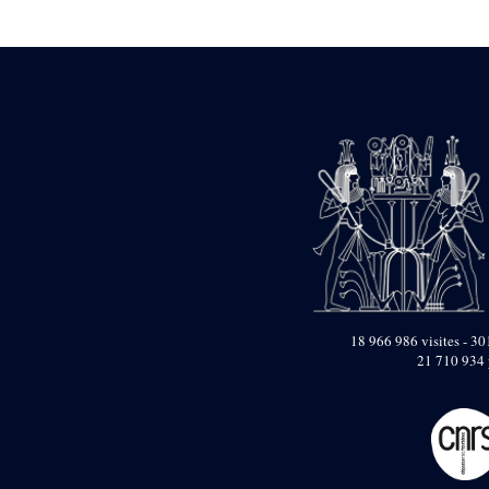
Statue d’un roi
agenouillé présentant
une table d’offrandes de
Séthi II
Statue porte-
enseigne de Séthi II
Statue porte-
enseigne de Séthi II
Stèle de la campagne
nubienne de
Psammétique II
Objets découverts
Zone des Pylônes
Centraux
e
III
pylône
18 966 986 visites - 301
21 710 934 
« Porte » de Ramsès
IX
e
IV
pylône
e
Cour nord du IV
pylône
e
Cour sud du IV