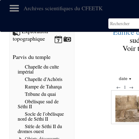
Archives scientifiques du CFEETK
Edifice 
Exploration
topographique
su
Voir 
Parvis du temple
Chapelle du culte
impérial
Chapelle d’Achôris
date
Rampe de Taharqa
←
1
→
Tribune du quai
Obélisque sud de
Séthi II
Socle de l’obélisque
nord de Séthi II
Stèle de Séthi II du
dromos ouest
Objets découverts