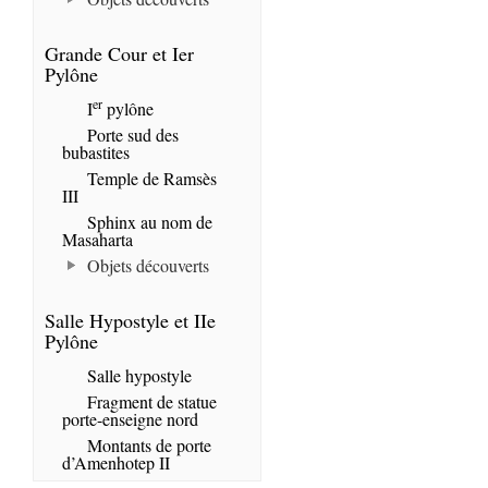
Grande Cour et Ier
Pylône
er
I
pylône
Porte sud des
bubastites
Temple de Ramsès
III
Sphinx au nom de
Masaharta
Objets découverts
Salle Hypostyle et IIe
Pylône
Salle hypostyle
Fragment de statue
porte-enseigne nord
Montants de porte
d’Amenhotep II