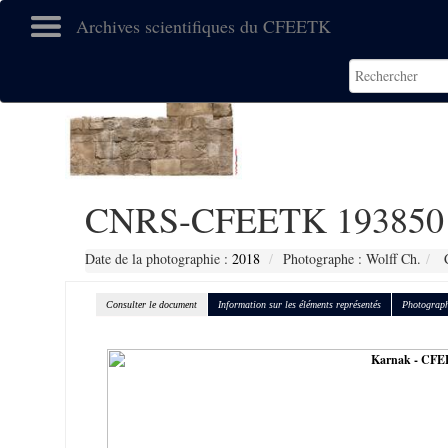
Archives scientifiques du CFEETK
CNRS-CFEETK 193850
Date de la photographie :
2018
Photographe : Wolff Ch.
C
Consulter le document
Information sur les éléments représentés
Photograph