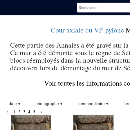
e
Cour axiale du VI
pylône
M
Cette partie des Annales a été gravé sur la
Ce mur a été démonté sous le règne de Séth
blocs réemployés dans la nouvelle structu
découvert lors du démontage du mur de Sé
Voir toutes les informations 
date
photographe
commanditaire
for
←
1
2
3
4
5
→