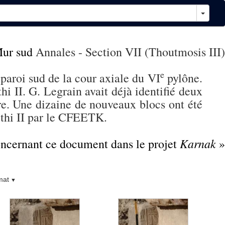
ur sud
Annales - Section VII (Thoutmosis III)
e
 paroi sud de la cour axiale du VI
pylône.
i II. G. Legrain avait déjà identifié deux
re. Une dizaine de nouveaux blocs ont été
thi II par le CFEETK.
Karnak
concernant ce document dans le projet
»
mat