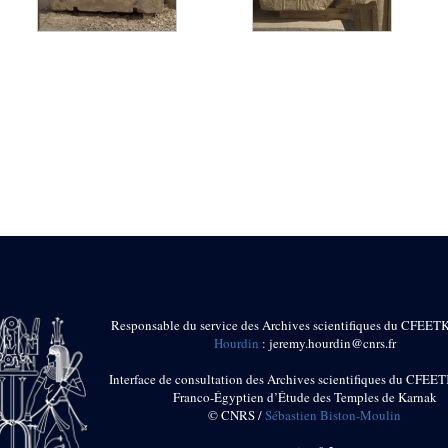
Responsable du service des Archives scientifiques du CFEET
Hourdin
: jeremy.hourdin@cnrs.fr
Interface de consultation des Archives scientifiques du CFEET
Franco-Égyptien d’Étude des Temples de Karnak
© CNRS /
Sébastien Biston-Moulin