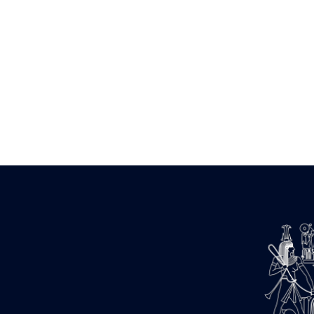
Zone des Pylônes Centraux
e
III
pylône
« Porte » de Ramsès IX
e
IV
pylône
e
Cour nord du IV
pylône
e
Cour sud du IV
pylône
e
Cour axiale du V
pylône, avant-
e
porte du VI
pylône
e
VI
pylône
e
Cour axiale du VI
pylône
e
Cour nord du VI
pylône
e
Cour sud du VI
pylône
Objets découverts
Zone Centrale du Temple
Chapelle de Kamoutef
Chapelle de Philippe Arrhidée
Portique du sanctuaire de la