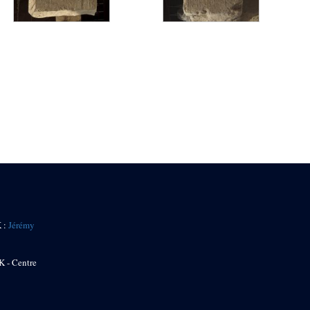
K :
Jérémy
K - Centre