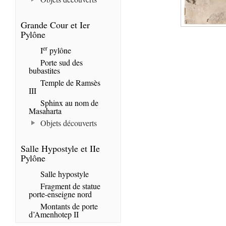
Grande Cour et Ier
Pylône
er
I
pylône
Porte sud des
bubastites
Temple de Ramsès
III
Sphinx au nom de
Masaharta
Objets découverts
Salle Hypostyle et IIe
Pylône
Salle hypostyle
Fragment de statue
porte-enseigne nord
Montants de porte
d’Amenhotep II