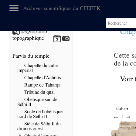
Archives scientifiques du CFEETK
Chape
Exploration
topographique
Cette s
Parvis du temple
de la c
Chapelle du culte
impérial
Voir 
Chapelle d’Achôris
Rampe de Taharqa
Tribune du quai
Obélisque sud de
Séthi II
date
Socle de l’obélisque
nord de Séthi II
←
1
→
Stèle de Séthi II du
dromos ouest
Objets découverts