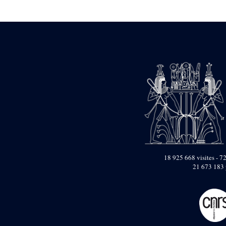
Statue d’un roi
agenouillé présentant
une table d’offrandes de
Séthi II
Statue porte-
enseigne de Séthi II
Statue porte-
enseigne de Séthi II
Stèle de la campagne
nubienne de
Psammétique II
Objets découverts
Zone des Pylônes
Centraux
e
III
pylône
18 925 668 visites - 72
21 673 183 
« Porte » de Ramsès
IX
e
IV
pylône
e
Cour nord du IV
pylône
e
Cour sud du IV