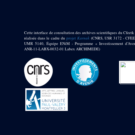
pylône
e
Cour axiale du V
pylône, avant-porte du
e
VI
pylône
e
VI
pylône
e
Cour axiale du VI
Cette interface de consultation des archives scientifiques du Cfeetk 
pylône
réalisée dans le cadre du
projet
Karnak
(CNRS, USR 3172 - CFEE
UMR 5140, Équipe ENiM - Programme « Investissement d’Aven
e
Cour nord du VI
ANR-11-LABX-0032-01 Labex ARCHIMEDE)
pylône
e
Cour sud du VI
pylône
Objets découverts
Zone Centrale du Temple
Chapelle de
Kamoutef
Chapelle de Philippe
Arrhidée
Portique du
sanctuaire de la barque
« Palais de Maât »