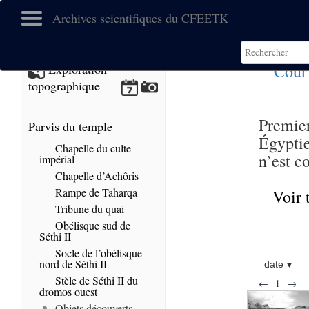
Archives scientifiques du CFEETK
Cour
Exploration
topographique
Premie
Parvis du temple
Égypti
Chapelle du culte
n’est c
impérial
Chapelle d’Achôris
Rampe de Taharqa
Voir 
Tribune du quai
Obélisque sud de
Séthi II
Socle de l’obélisque
nord de Séthi II
date
Stèle de Séthi II du
←
1
→
dromos ouest
Objets découverts