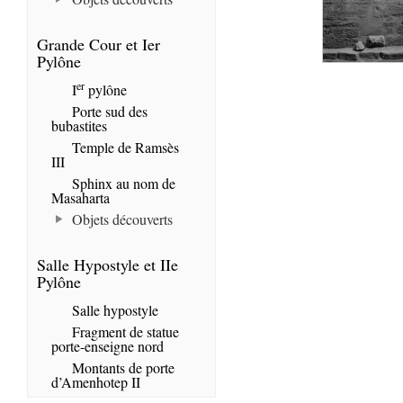
Grande Cour et Ier
Pylône
er
I
pylône
Porte sud des
bubastites
Temple de Ramsès
III
Sphinx au nom de
Masaharta
Objets découverts
Salle Hypostyle et IIe
Pylône
Salle hypostyle
Fragment de statue
porte-enseigne nord
Montants de porte
d’Amenhotep II