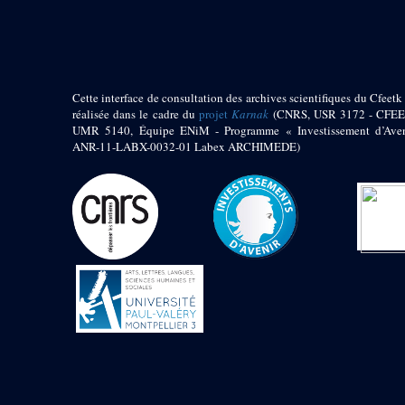
pylône
e
Cour axiale du V
pylône, avant-porte du
e
VI
pylône
e
VI
pylône
e
Cour axiale du VI
Cette interface de consultation des archives scientifiques du Cfeetk 
pylône
réalisée dans le cadre du
projet
Karnak
(CNRS, USR 3172 - CFEE
UMR 5140, Équipe ENiM - Programme « Investissement d’Aven
e
Cour nord du VI
ANR-11-LABX-0032-01 Labex ARCHIMEDE)
pylône
e
Cour sud du VI
pylône
Objets découverts
Zone Centrale du Temple
Chapelle de
Kamoutef
Chapelle de Philippe
Arrhidée
Portique du
sanctuaire de la barque
« Palais de Maât »