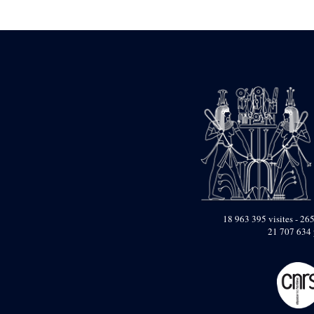
Statue d’un roi
agenouillé présentant
une table d’offrandes de
Séthi II
Statue porte-
enseigne de Séthi II
Statue porte-
enseigne de Séthi II
Stèle de la campagne
nubienne de
Psammétique II
Objets découverts
Zone des Pylônes
Centraux
e
III
pylône
18 963 395 visites - 265
21 707 634 
« Porte » de Ramsès
IX
e
IV
pylône
e
Cour nord du IV
pylône
e
Cour sud du IV