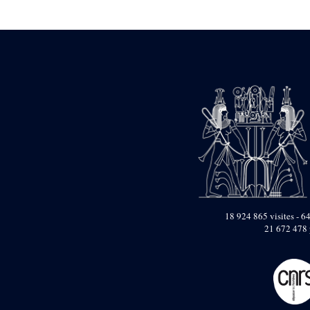
Statue d’un roi
agenouillé présentant
une table d’offrandes de
Séthi II
Statue porte-
enseigne de Séthi II
Statue porte-
enseigne de Séthi II
Stèle de la campagne
nubienne de
Psammétique II
Objets découverts
Zone des Pylônes
Centraux
e
III
pylône
18 924 865 visites - 64
21 672 478 
« Porte » de Ramsès
IX
e
IV
pylône
e
Cour nord du IV
pylône
e
Cour sud du IV