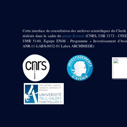
pylône
e
Cour axiale du V
pylône, avant-porte du
e
VI
pylône
e
VI
pylône
e
Cour axiale du VI
Cette interface de consultation des archives scientifiques du Cfeetk 
pylône
réalisée dans le cadre du
projet
Karnak
(CNRS, USR 3172 - CFEE
UMR 5140, Équipe ENiM - Programme « Investissement d’Aven
e
Cour nord du VI
ANR-11-LABX-0032-01 Labex ARCHIMEDE)
pylône
e
Cour sud du VI
pylône
Objets découverts
Zone Centrale du Temple
Chapelle de
Kamoutef
Chapelle de Philippe
Arrhidée
Portique du
sanctuaire de la barque
« Palais de Maât »