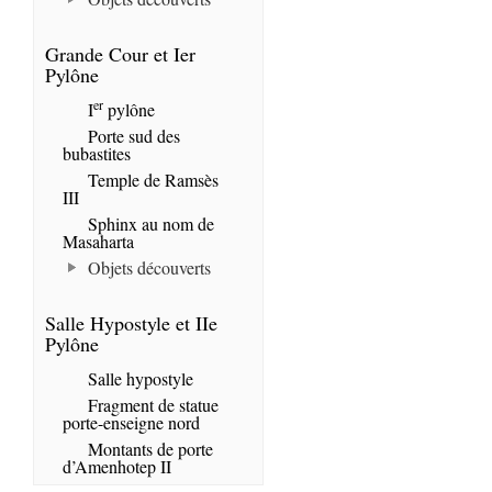
Grande Cour et Ier
Pylône
er
I
pylône
Porte sud des
bubastites
Temple de Ramsès
III
Sphinx au nom de
Masaharta
Objets découverts
Salle Hypostyle et IIe
Pylône
Salle hypostyle
Fragment de statue
porte-enseigne nord
Montants de porte
d’Amenhotep II