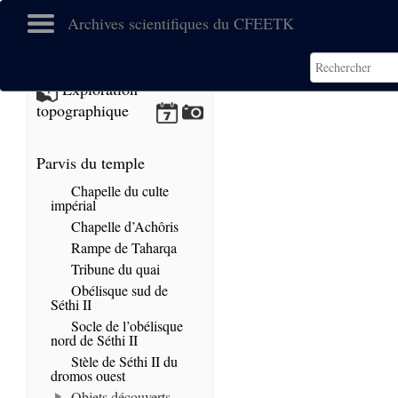
Archives scientifiques du CFEETK
No images found.
Exploration
topographique
Parvis du temple
Chapelle du culte
impérial
Chapelle d’Achôris
Rampe de Taharqa
Tribune du quai
Obélisque sud de
Séthi II
Socle de l’obélisque
nord de Séthi II
Stèle de Séthi II du
dromos ouest
Objets découverts