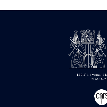
Statue d’un roi
agenouillé présentant
une table d’offrandes de
Séthi II
Statue porte-
enseigne de Séthi II
Statue porte-
enseigne de Séthi II
Stèle de la campagne
nubienne de
Psammétique II
Objets découverts
Zone des Pylônes
Centraux
e
III
pylône
18 915 116 visites - 115
21 663 692 
« Porte » de Ramsès
IX
e
IV
pylône
e
Cour nord du IV
pylône
e
Cour sud du IV