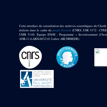
pylône
e
Cour axiale du V
pylône, avant-porte du
e
VI
pylône
e
VI
pylône
e
Cour axiale du VI
Cette interface de consultation des archives scientifiques du Cfeetk 
pylône
réalisée dans le cadre du
projet
Karnak
(CNRS, USR 3172 - CFEE
UMR 5140, Équipe ENiM - Programme « Investissement d’Aven
e
Cour nord du VI
ANR-11-LABX-0032-01 Labex ARCHIMEDE)
pylône
e
Cour sud du VI
pylône
Objets découverts
Zone Centrale du Temple
Chapelle de
Kamoutef
Chapelle de Philippe
Arrhidée
Portique du
sanctuaire de la barque
« Palais de Maât »