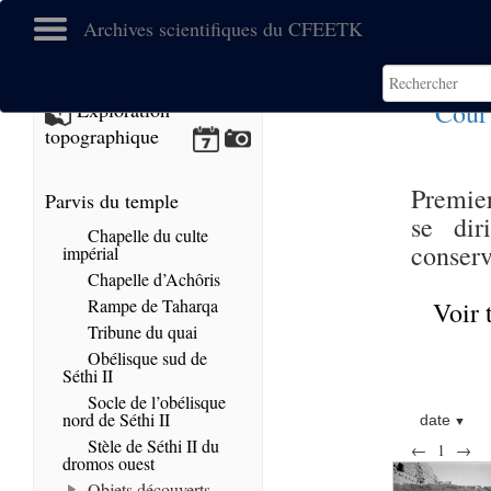
Archives scientifiques du CFEETK
Cour
Exploration
topographique
Premier
Parvis du temple
se dir
Chapelle du culte
conserv
impérial
Chapelle d’Achôris
Rampe de Taharqa
Voir 
Tribune du quai
Obélisque sud de
Séthi II
Socle de l’obélisque
nord de Séthi II
date
Stèle de Séthi II du
←
1
→
dromos ouest
Objets découverts