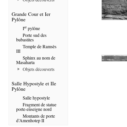
Grande Cour et Ier
Pylône
er
I
pylône
Porte sud des
bubastites
Temple de Ramsès
III
Sphinx au nom de
Masaharta
Objets découverts
Salle Hypostyle et IIe
Pylône
Salle hypostyle
Fragment de statue
porte-enseigne nord
Montants de porte
d’Amenhotep II