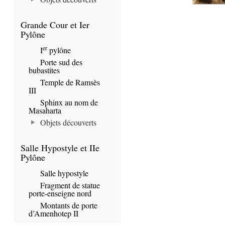
Grande Cour et Ier
Pylône
er
I
pylône
Porte sud des
bubastites
Temple de Ramsès
III
Sphinx au nom de
Masaharta
Objets découverts
Salle Hypostyle et IIe
Pylône
Salle hypostyle
Fragment de statue
porte-enseigne nord
Montants de porte
d’Amenhotep II