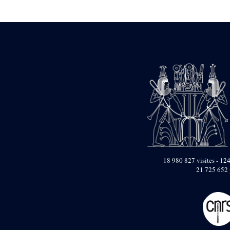
Statue d’un roi
agenouillé présentant
une table d’offrandes de
Séthi II
Statue porte-
enseigne de Séthi II
Statue porte-
enseigne de Séthi II
Stèle de la campagne
nubienne de
Psammétique II
Objets découverts
Zone des Pylônes
Centraux
e
III
pylône
18 980 827 visites - 124
21 725 652 
« Porte » de Ramsès
IX
e
IV
pylône
e
Cour nord du IV
pylône
e
Cour sud du IV