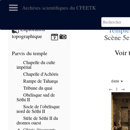
Archives scientifiques du CFEETK
Temple
Exploration
topographique
Scène 5e 
Voir 
Parvis du temple
Chapelle du culte
impérial
Chapelle d’Achôris
Rampe de Taharqa
date
Tribune du quai
←
1
→
Obélisque sud de
Séthi II
Socle de l’obélisque
nord de Séthi II
Stèle de Séthi II du
dromos ouest
Objets découverts