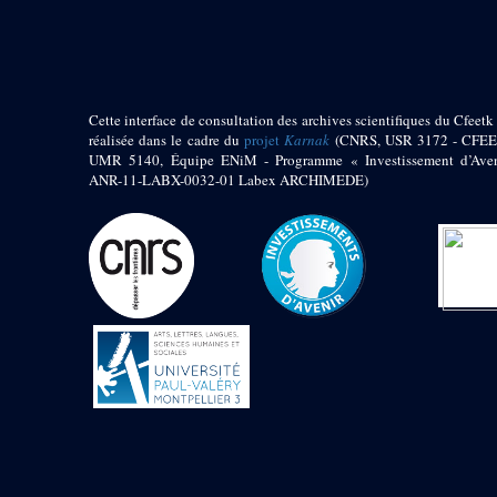
pylône
e
Cour axiale du V
pylône, avant-porte du
e
VI
pylône
e
VI
pylône
e
Cour axiale du VI
Cette interface de consultation des archives scientifiques du Cfeetk 
pylône
réalisée dans le cadre du
projet
Karnak
(CNRS, USR 3172 - CFEE
UMR 5140, Équipe ENiM - Programme « Investissement d’Aven
e
Cour nord du VI
ANR-11-LABX-0032-01 Labex ARCHIMEDE)
pylône
e
Cour sud du VI
pylône
Objets découverts
Zone Centrale du Temple
Chapelle de
Kamoutef
Chapelle de Philippe
Arrhidée
Portique du
sanctuaire de la barque
« Palais de Maât »