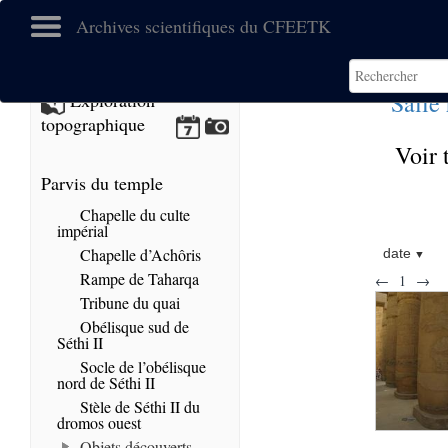
Archives scientifiques du CFEETK
Salle
Exploration
topographique
Voir 
Parvis du temple
Chapelle du culte
impérial
Chapelle d’Achôris
date
Rampe de Taharqa
←
1
→
Tribune du quai
Obélisque sud de
Séthi II
Socle de l’obélisque
nord de Séthi II
Stèle de Séthi II du
dromos ouest
Objets découverts