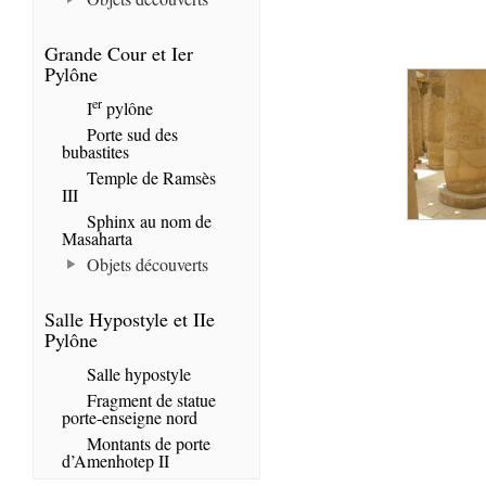
Grande Cour et Ier
Pylône
er
I
pylône
Porte sud des
bubastites
Temple de Ramsès
III
Sphinx au nom de
Masaharta
Objets découverts
Salle Hypostyle et IIe
Pylône
Salle hypostyle
Fragment de statue
porte-enseigne nord
Montants de porte
d’Amenhotep II