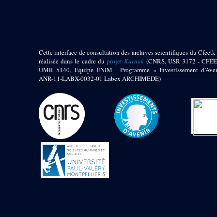
pylône
e
Cour axiale du V
pylône, avant-porte du
e
VI
pylône
e
VI
pylône
e
Cour axiale du VI
Cette interface de consultation des archives scientifiques du Cfeetk 
pylône
réalisée dans le cadre du
projet
Karnak
(CNRS, USR 3172 - CFEE
UMR 5140, Équipe ENiM - Programme « Investissement d’Aven
e
Cour nord du VI
ANR-11-LABX-0032-01 Labex ARCHIMEDE)
pylône
e
Cour sud du VI
pylône
Objets découverts
Zone Centrale du Temple
Chapelle de
Kamoutef
Chapelle de Philippe
Arrhidée
Portique du
sanctuaire de la barque
« Palais de Maât »