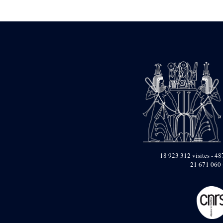
Statue d’un roi
agenouillé présentant
une table d’offrandes de
Séthi II
Statue porte-
enseigne de Séthi II
Statue porte-
enseigne de Séthi II
Stèle de la campagne
nubienne de
Psammétique II
Objets découverts
Zone des Pylônes
Centraux
e
III
pylône
18 923 312 visites - 487
21 671 060 
« Porte » de Ramsès
IX
e
IV
pylône
e
Cour nord du IV
pylône
e
Cour sud du IV