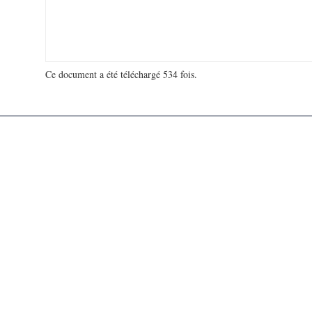
Ce document a été téléchargé 534 fois.
18 981 430 visites - 130