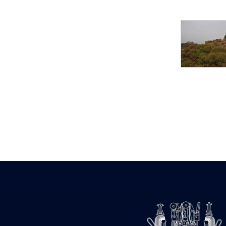
Statue d’un roi
agenouillé présentant
une table d’offrandes de
Séthi II
Statue porte-
enseigne de Séthi II
Statue porte-
enseigne de Séthi II
Stèle de la campagne
nubienne de
Psammétique II
Objets découverts
Zone des Pylônes
Centraux
e
III
pylône
« Porte » de Ramsès
IX
e
IV
pylône
e
Cour nord du IV
pylône
e
Cour sud du IV