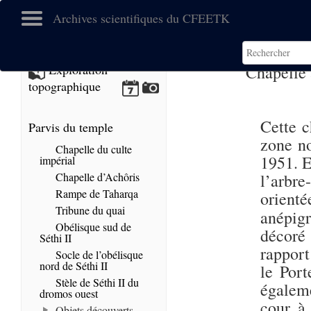
Archives scientifiques du CFEETK
Chapelle
Exploration
topographique
Cette c
Parvis du temple
zone no
Chapelle du culte
1951. E
impérial
Chapelle d’Achôris
l’arbre
Rampe de Taharqa
orient
Tribune du quai
anépig
Obélisque sud de
décoré
Séthi II
rapport
Socle de l’obélisque
nord de Séthi II
le Por
Stèle de Séthi II du
égaleme
dromos ouest
cour à 
Objets découverts