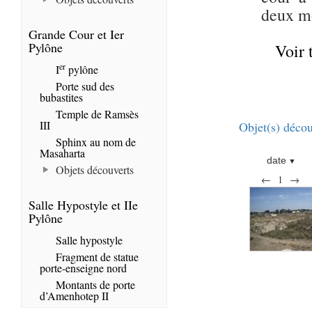
deux mo
Grande Cour et Ier
Pylône
Voir 
er
I
pylône
Porte sud des
bubastites
Temple de Ramsès
III
Objet(s) décou
Sphinx au nom de
Masaharta
date
Objets découverts
←
1
→
Salle Hypostyle et IIe
Pylône
Salle hypostyle
Fragment de statue
porte-enseigne nord
Montants de porte
d’Amenhotep II