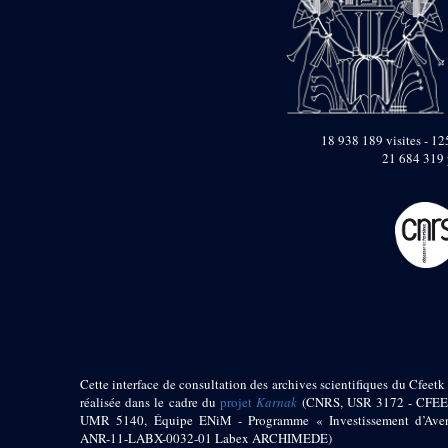
pylône
e
Cour axiale du V
pylône, avant-porte du
e
VI
pylône
e
VI
pylône
e
Cour axiale du VI
pylône
18 938 189 visites - 125
e
Cour nord du VI
21 684 319 
pylône
e
Cour sud du VI
pylône
Objets découverts
Zone Centrale du Temple
Chapelle de
Kamoutef
Chapelle de Philippe
Arrhidée
Cette interface de consultation des archives scientifiques du Cfeetk 
Portique du
réalisée dans le cadre du
projet
Karnak
(CNRS, USR 3172 - CFEE
sanctuaire de la barque
UMR 5140, Équipe ENiM - Programme « Investissement d’Aven
« Palais de Maât »
ANR-11-LABX-0032-01 Labex ARCHIMEDE)