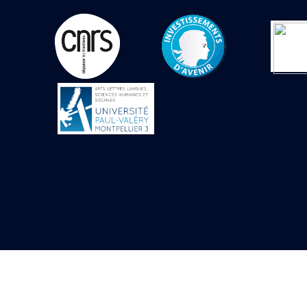
Objets découverts
Zone de l'Akhmenou
Salle des fêtes «
Heret-ib »
Autel de la salle
solaire
Base de statue
Base de statue de
Thoutmosis III
Base et pieds d’un
groupe statuaire
Fragment inférieur
de statue de Thoutmosis
III présentant un autel à
libation
Statue agenouillée
Table d’offrandes de
Thoutmosis III
Objets découverts