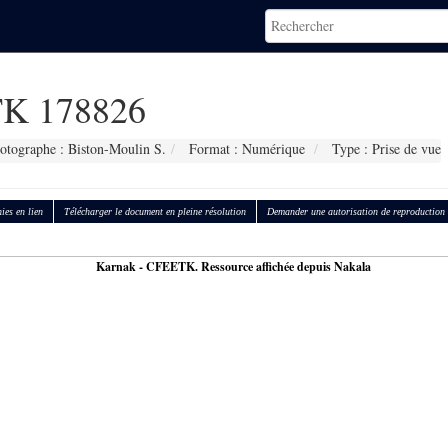
K 178826
otographe : Biston-Moulin S.
Format : Numérique
Type : Prise de vue
ies en lien
Télécharger le document en pleine résolution
Demander une autorisation de reproduction