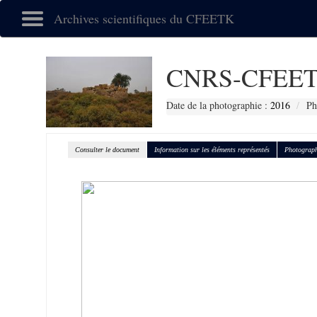
Archives scientifiques du CFEETK
CNRS-CFEET
Date de la photographie :
2016
Ph
Consulter le document
Information sur les éléments représentés
Photograph