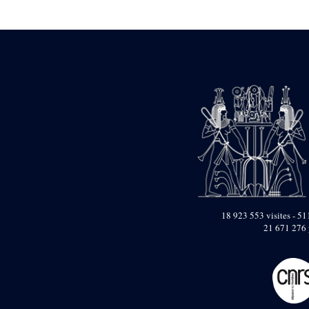
Statue d’un roi
agenouillé présentant
une table d’offrandes de
Séthi II
Statue porte-
enseigne de Séthi II
Statue porte-
enseigne de Séthi II
Stèle de la campagne
nubienne de
Psammétique II
Objets découverts
Zone des Pylônes
Centraux
e
III
pylône
18 923 553 visites - 511
21 671 276 
« Porte » de Ramsès
IX
e
IV
pylône
e
Cour nord du IV
pylône
e
Cour sud du IV