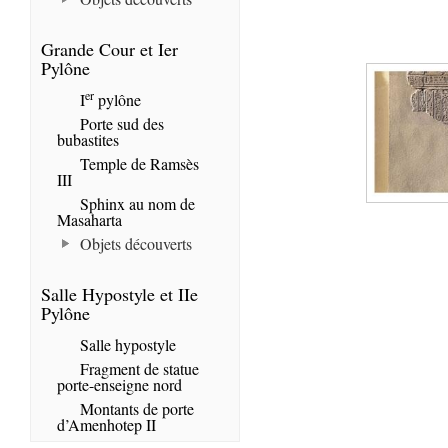
Grande Cour et Ier
Pylône
er
I
pylône
Porte sud des
bubastites
Temple de Ramsès
III
Sphinx au nom de
Masaharta
Objets découverts
Salle Hypostyle et IIe
Pylône
Salle hypostyle
Fragment de statue
porte-enseigne nord
Montants de porte
d’Amenhotep II