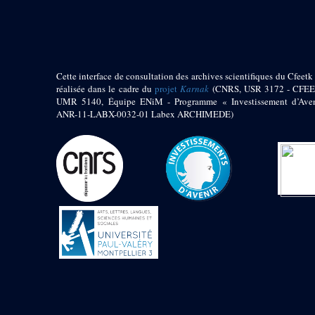
pylône
e
Cour axiale du V
pylône, avant-porte du
e
VI
pylône
e
VI
pylône
e
Cour axiale du VI
Cette interface de consultation des archives scientifiques du Cfeetk 
pylône
réalisée dans le cadre du
projet
Karnak
(CNRS, USR 3172 - CFEE
UMR 5140, Équipe ENiM - Programme « Investissement d’Aven
e
Cour nord du VI
ANR-11-LABX-0032-01 Labex ARCHIMEDE)
pylône
e
Cour sud du VI
pylône
Objets découverts
Zone Centrale du Temple
Chapelle de
Kamoutef
Chapelle de Philippe
Arrhidée
Portique du
sanctuaire de la barque
« Palais de Maât »