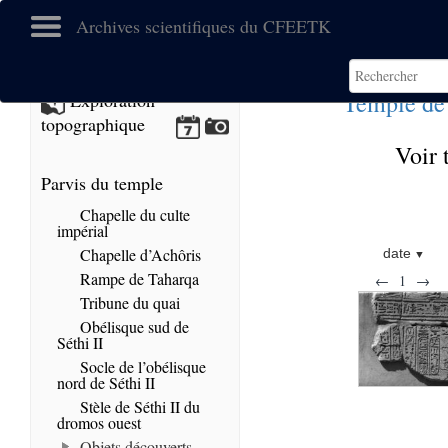
Archives scientifiques du CFEETK
Temple de
Exploration
topographique
Voir 
Parvis du temple
Chapelle du culte
impérial
Chapelle d’Achôris
date
Rampe de Taharqa
←
1
→
Tribune du quai
Obélisque sud de
Séthi II
Socle de l’obélisque
nord de Séthi II
Stèle de Séthi II du
dromos ouest
Objets découverts