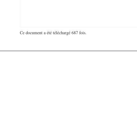
Ce document a été téléchargé 687 fois.
18 948 655 visites - 117