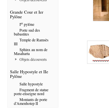
Grande Cour et Ier
Pylône
er
I
pylône
Porte sud des
bubastites
Temple de Ramsès
III
Sphinx au nom de
Masaharta
Objets découverts
Salle Hypostyle et IIe
Pylône
Salle hypostyle
Fragment de statue
porte-enseigne nord
Montants de porte
d’Amenhotep II