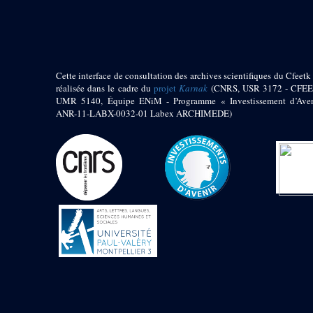
pylône
e
Cour axiale du V
pylône, avant-porte du
e
VI
pylône
e
VI
pylône
e
Cour axiale du VI
Cette interface de consultation des archives scientifiques du Cfeetk 
pylône
réalisée dans le cadre du
projet
Karnak
(CNRS, USR 3172 - CFEE
UMR 5140, Équipe ENiM - Programme « Investissement d’Aven
e
Cour nord du VI
ANR-11-LABX-0032-01 Labex ARCHIMEDE)
pylône
e
Cour sud du VI
pylône
Objets découverts
Zone Centrale du Temple
Chapelle de
Kamoutef
Chapelle de Philippe
Arrhidée
Portique du
sanctuaire de la barque
« Palais de Maât »