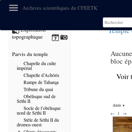
Archives scientifiques du CFEETK
Temple 
Exploration
topographique
Aucune 
Parvis du temple
bloc ép
Chapelle du culte
impérial
Voir 
Chapelle d’Achôris
Rampe de Taharqa
Tribune du quai
Obélisque sud de
Séthi II
date
Socle de l’obélisque
nord de Séthi II
←
1
→
Stèle de Séthi II du
dromos ouest
Objets découverts