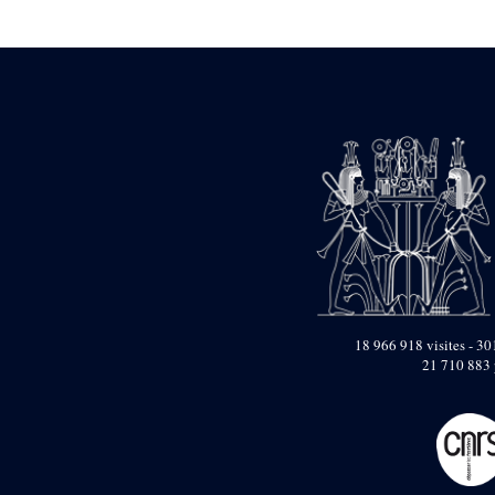
Statue d’un roi
agenouillé présentant
une table d’offrandes de
Séthi II
Statue porte-
enseigne de Séthi II
Statue porte-
enseigne de Séthi II
Stèle de la campagne
nubienne de
Psammétique II
Objets découverts
Zone des Pylônes
Centraux
e
III
pylône
18 966 918 visites - 301
21 710 883 
« Porte » de Ramsès
IX
e
IV
pylône
e
Cour nord du IV
pylône
e
Cour sud du IV