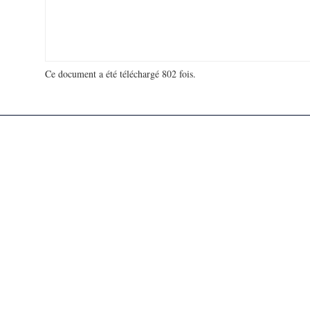
Ce document a été téléchargé 802 fois.
18 994 773 visites - 85