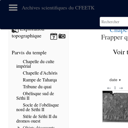
Archives scientifiques du CFEETK
Chapel
Exploration
topographique
Frapper q
Voir 
Parvis du temple
Chapelle du culte
impérial
Chapelle d’Achôris
Rampe de Taharqa
date
Tribune du quai
←
1
→
Obélisque sud de
Séthi II
Socle de l’obélisque
nord de Séthi II
Stèle de Séthi II du
dromos ouest
Objets découverts