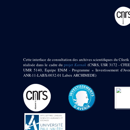
pylône
e
Cour axiale du V
pylône, avant-porte du
e
VI
pylône
e
VI
pylône
e
Cour axiale du VI
pylône
e
Cour nord du VI
pylône
e
Cour sud du VI
pylône
Cette interface de consultation des archives scientifiques du Cfeetk 
réalisée dans le cadre du
projet
Karnak
(CNRS, USR 3172 - CFEE
Objets découverts
UMR 5140, Équipe ENiM - Programme « Investissement d’Aven
ANR-11-LABX-0032-01 Labex ARCHIMEDE)
Zone Centrale du Temple
Chapelle de
Kamoutef
Chapelle de Philippe
Arrhidée
Portique du
sanctuaire de la barque
« Palais de Maât »