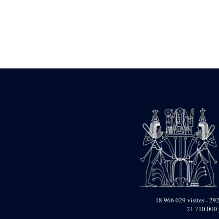
Statue d’un roi
agenouillé présentant
une table d’offrandes de
Séthi II
Statue porte-
enseigne de Séthi II
Statue porte-
enseigne de Séthi II
Stèle de la campagne
nubienne de
Psammétique II
Objets découverts
Zone des Pylônes
Centraux
e
III
pylône
« Porte » de Ramsès
IX
e
IV
pylône
e
Cour nord du IV
18 966 029 visites - 292
pylône
21 710 000 
e
Cour sud du IV