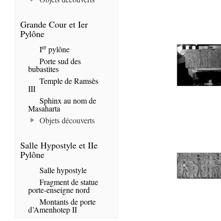
Grande Cour et Ier
Pylône
er
I
pylône
Porte sud des
bubastites
Temple de Ramsès
III
Sphinx au nom de
Masaharta
Objets découverts
Salle Hypostyle et IIe
Pylône
Salle hypostyle
Fragment de statue
porte-enseigne nord
Montants de porte
d’Amenhotep II