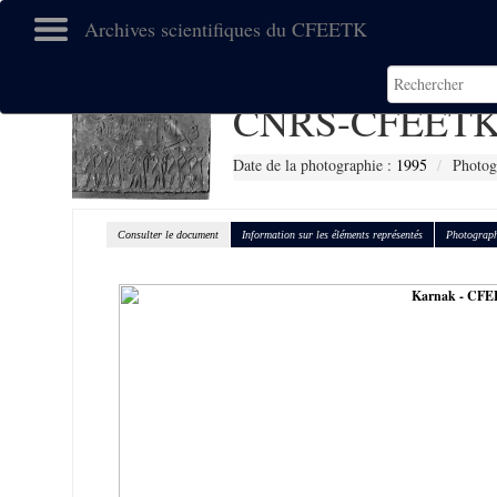
Archives scientifiques du CFEETK
CNRS-CFEETK
Date de la photographie :
1995
Photog
Consulter le document
Information sur les éléments représentés
Photograph