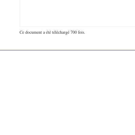
Ce document a été téléchargé 700 fois.
18 925 072 visites - 663